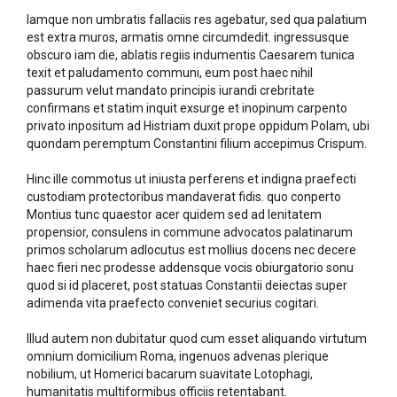
Iamque non umbratis fallaciis res agebatur, sed qua palatium
est extra muros, armatis omne circumdedit. ingressusque
obscuro iam die, ablatis regiis indumentis Caesarem tunica
texit et paludamento communi, eum post haec nihil
passurum velut mandato principis iurandi crebritate
confirmans et statim inquit exsurge et inopinum carpento
privato inpositum ad Histriam duxit prope oppidum Polam, ubi
quondam peremptum Constantini filium accepimus Crispum.
Hinc ille commotus ut iniusta perferens et indigna praefecti
custodiam protectoribus mandaverat fidis. quo conperto
Montius tunc quaestor acer quidem sed ad lenitatem
propensior, consulens in commune advocatos palatinarum
primos scholarum adlocutus est mollius docens nec decere
haec fieri nec prodesse addensque vocis obiurgatorio sonu
quod si id placeret, post statuas Constantii deiectas super
adimenda vita praefecto conveniet securius cogitari.
Illud autem non dubitatur quod cum esset aliquando virtutum
omnium domicilium Roma, ingenuos advenas plerique
nobilium, ut Homerici bacarum suavitate Lotophagi,
humanitatis multiformibus officiis retentabant.