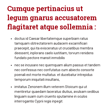
Cumque pertinacius ut
legum gnarus accusatorem
flagitaret atque sollemnia :
doctus id Caesar libertatemque superbiam ratus
tamquam obtrectatorem audacem excarnificari
praecepit, qui ita evisceratus ut cruciatibus membra
deessent, inplorans caelo iustitiam, torvum renidens
fundato pectore mansit inmobilis
nec se incusare nec quemquam alium passus et tandem
nec confessus nec confutatus cum abiecto consorte
poenali est morte multatus. et ducebatur intrepidus
temporum iniquitati insultans,
imitatus Zenonem illum veterem Stoicum qui ut
mentiretur quaedam laceratus diutius, avulsam sedibus
linguam suam cum cruento sputamine in oculos
interrogantis Cyprii regis inpegit.