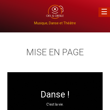
×
☰
Musique, Danse et Théâtre
MISE EN PAGE
Danse !
C’est la vie.