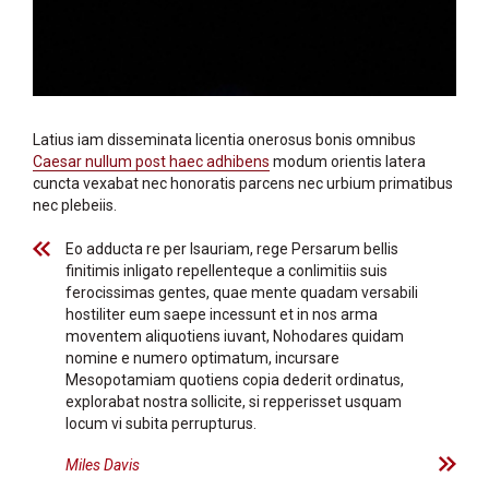
Latius iam disseminata licentia onerosus bonis omnibus
Caesar nullum post haec adhibens
modum orientis latera
cuncta vexabat nec honoratis parcens nec urbium primatibus
nec plebeiis.
Eo adducta re per Isauriam, rege Persarum bellis
finitimis inligato repellenteque a conlimitiis suis
ferocissimas gentes, quae mente quadam versabili
hostiliter eum saepe incessunt et in nos arma
moventem aliquotiens iuvant, Nohodares quidam
nomine e numero optimatum, incursare
Mesopotamiam quotiens copia dederit ordinatus,
explorabat nostra sollicite, si repperisset usquam
locum vi subita perrupturus.
Miles Davis