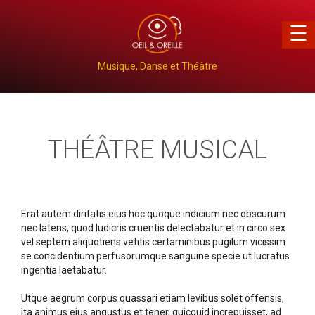
×
☰
Musique, Danse et Théâtre
THÉÂTRE MUSICAL
Erat autem diritatis eius hoc quoque indicium nec obscurum
nec latens, quod ludicris cruentis delectabatur et in circo sex
vel septem aliquotiens vetitis certaminibus pugilum vicissim
se concidentium perfusorumque sanguine specie ut lucratus
ingentia laetabatur.
Utque aegrum corpus quassari etiam levibus solet offensis,
ita animus eius angustus et tener, quicquid increpuisset, ad