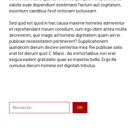
salutis suae dispendium existimans factum aut cogitatum,
insontium caedibus fecit victoriam luctuosam.
Sed quid est quod in hac causa maxime homines admirentur
et reprehendant meum consilium, cum ego idem antea multa
decreverim, que magis ad hominis dignitatem quam ad rei
publicae necessitatem pertinerent? Supplicationem
quindecim dierum decrevi sententia mea. Rei publicae satis
erat tot dierum quot C. Mario ; dis immortalibus non erat
exigua eadem gratulatio quae ex maximis bellis. Ergo ille
cumulus dierum hominis est dignitati tributus.
Rechercher
OK