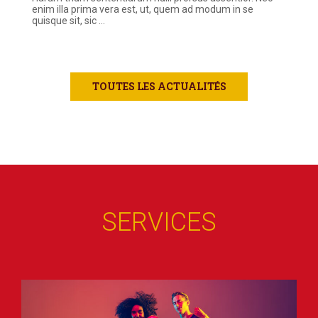
enim illa prima vera est, ut, quem ad modum in se
quisque sit, sic
…
TOUTES LES ACTUALITÉS
SERVICES