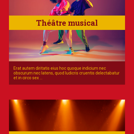
Théâtre musical
Erat autem diritatis eius hoc quoque indicium nec
obscurum nec latens, quod ludicris cruentis delectabatur
et in circo sex
…