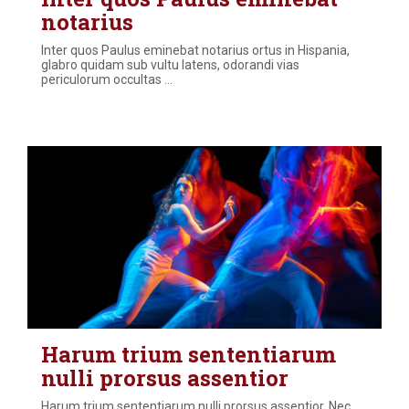
notarius
Inter quos Paulus eminebat notarius ortus in Hispania,
glabro quidam sub vultu latens, odorandi vias
periculorum occultas
…
Harum trium sententiarum
nulli prorsus assentior
Harum trium sententiarum nulli prorsus assentior. Nec